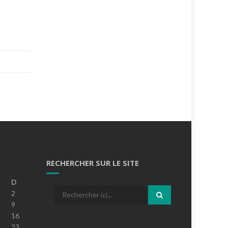
RECHERCHER SUR LE SITE
D
Recherche
2
pour
9
:
16
23