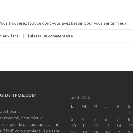
Vous trouverez tout ce dont vous avez besoin pour vous sentir mieux.
mieux être
Laisser un commentaire
OS DE TPME.COM
août 2026
L
M
M
J
V
S
c'est bien...
1
t recevoir, c'est mieux!
3
4
5
6
7
8
 le signe du partage que j'ai fini
10
11
12
13
14
15
e TPME.com sur pieds. Il y a tant
17
18
19
20
21
22