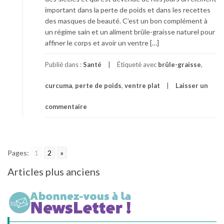
important dans la perte de poids et dans les recettes
des masques de beauté. C’est un bon complément à
un régime sain et un aliment brûle-graisse naturel pour
affiner le corps et avoir un ventre […]
Publié dans :
Santé
Étiqueté avec
brûle-graisse
,
curcuma
,
perte de poids
,
ventre plat
Laisser un
commentaire
Pages:
1
2
»
Navigation
Articles plus anciens
des
articles