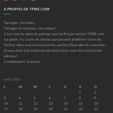
A PROPOS DE TPME.COM
Partager, c'est bien...
Partager et recevoir, c'est mieux!
C'est sous le signe du partage que j'ai fini par mettre TPME.com
sur pieds. Il y a tant de choses qui peuvent améliorer notre vie.
Parfois, elles sont à notre portée, parfois il faut aller les chercher...
Si vous êtes à la recherche de mieux être, vous êtes à la bonne
adresse!
Cordialement, Suzanne
août 2026
L
M
M
J
V
S
D
1
2
3
4
5
6
7
8
9
10
11
12
13
14
15
16
17
18
19
20
21
22
23