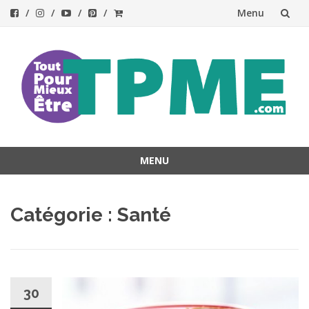
Menu
Aller
au
contenu
MENU
Aller
au
Catégorie :
Santé
contenu
30