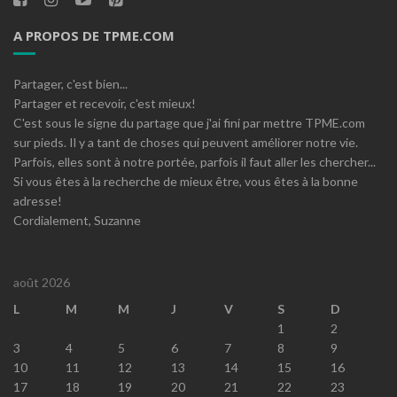
A PROPOS DE TPME.COM
Partager, c'est bien...
Partager et recevoir, c'est mieux!
C'est sous le signe du partage que j'ai fini par mettre TPME.com
sur pieds. Il y a tant de choses qui peuvent améliorer notre vie.
Parfois, elles sont à notre portée, parfois il faut aller les chercher...
Si vous êtes à la recherche de mieux être, vous êtes à la bonne
adresse!
Cordialement, Suzanne
août 2026
L
M
M
J
V
S
D
1
2
3
4
5
6
7
8
9
10
11
12
13
14
15
16
17
18
19
20
21
22
23