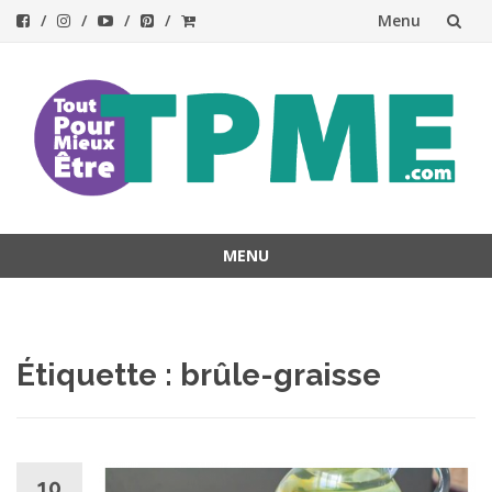
Menu
Aller
au
contenu
MENU
Aller
au
contenu
Étiquette :
brûle-graisse
10