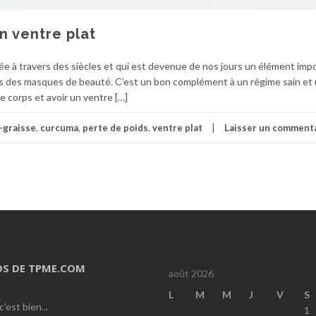
n ventre plat
isée à travers des siècles et qui est devenue de nos jours un élément imp
tes des masques de beauté. C’est un bon complément à un régime sain et
le corps et avoir un ventre […]
-graisse
,
curcuma
,
perte de poids
,
ventre plat
Laisser un comment
OS DE TPME.COM
août 2026
L
M
M
J
V
S
c'est bien...
1