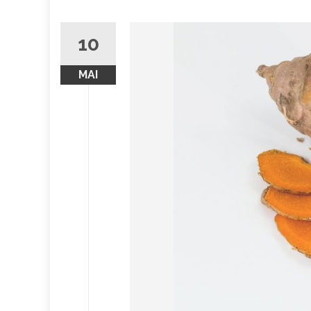
10
MAI